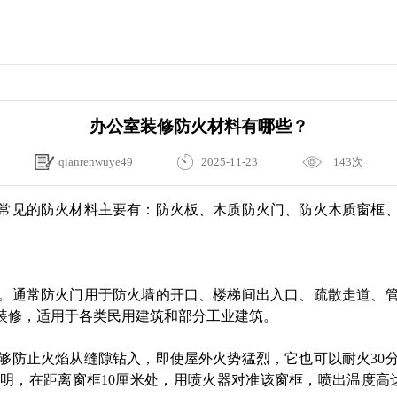
办公室装修防火材料有哪些？
qianrenwuye49
2025-11-23
143次
常见的防火材料主要有：防火板、木质防火门、防火木质窗框
。通常防火门用于防火墙的开口、楼梯间出入口、疏散走道、
装修，适用于各类民用建筑和部分工业建筑。
够防止火焰从缝隙钻入，即使屋外火势猛烈，它也可以耐火30
，在距离窗框10厘米处，用喷火器对准该窗框，喷出温度高达